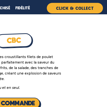
CHISÉ
FIDÉLITÉ
CLICK & COLLECT
CBC
s croustillants filets de poulet
 parfaitement avec la saveur du
rits, de la salade, des tranches de
e, créant une explosion de saveurs
ée.
 et en seul.
E COMMANDE